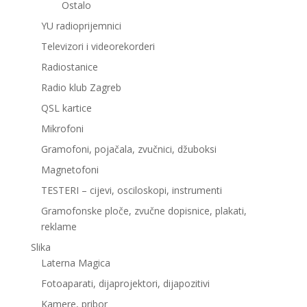
Ostalo
YU radioprijemnici
Televizori i videorekorderi
Radiostanice
Radio klub Zagreb
QSL kartice
Mikrofoni
Gramofoni, pojačala, zvučnici, džuboksi
Magnetofoni
TESTERI – cijevi, osciloskopi, instrumenti
Gramofonske ploče, zvučne dopisnice, plakati,
reklame
Slika
Laterna Magica
Fotoaparati, dijaprojektori, dijapozitivi
Kamere, pribor