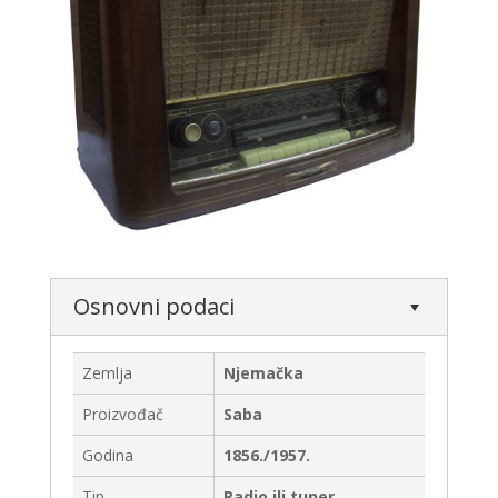
Osnovni podaci
Zemlja
Njemačka
Proizvođač
Saba
Godina
1856./1957.
Tip
Radio ili tuner