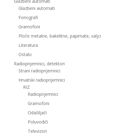
Glazbeni automati
Glazbeni automati
Fonografi
Gramofoni
Ploče metalne, bakelitne, papirnate, valjci
Literatura
Ostalo
Radioprijemnici, detektori
Strani radioprijemnici
Hrvatski radioprijemnici
RIZ
Radioprijemnici
Gramofoni
Odašiljači
Poluvodiči
Televizori