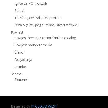
Igrice za PC i konzole
Satovi
Telefoni, centrale, teleprinteri
Ostalo (alati, pegle, mlinci, šivači strojevi)
Povijest
Povijest hrvatske radiotehnike i ostalog
Povijest radioprijemnika
Članci
Događanja
Snimke
Sheme
Siemens
Designed by
IT CLOUD WEST