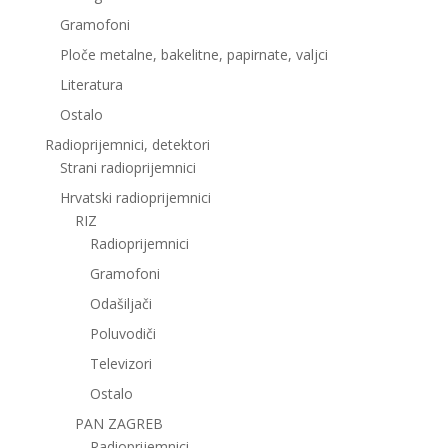
Gramofoni
Ploče metalne, bakelitne, papirnate, valjci
Literatura
Ostalo
Radioprijemnici, detektori
Strani radioprijemnici
Hrvatski radioprijemnici
RIZ
Radioprijemnici
Gramofoni
Odašiljači
Poluvodiči
Televizori
Ostalo
PAN ZAGREB
Radioprijemnici