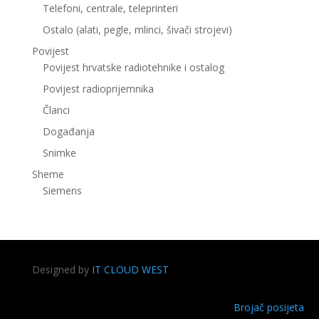
Telefoni, centrale, teleprinteri
Ostalo (alati, pegle, mlinci, šivači strojevi)
Povijest
Povijest hrvatske radiotehnike i ostalog
Povijest radioprijemnika
Članci
Događanja
Snimke
Sheme
Siemens
Designed by
IT CLOUD WEST
Brojač posijeta