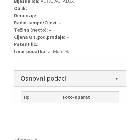
Bljeskalica:
AGFA, AGFALUX
Oblik:
–
Dimenzije:
–
Radio-lampe/Cijevi:
–
Težina (netto):
–
Cijena u 1.god.prodaje:
–
Patent lic.:
–
Izvor podatka:
Z. Mumlek
Osnovni podaci
Tip
Foto-aparat
Informacije