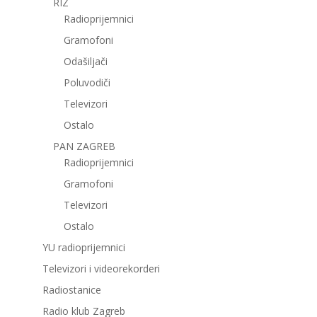
RIZ
Radioprijemnici
Gramofoni
Odašiljači
Poluvodiči
Televizori
Ostalo
PAN ZAGREB
Radioprijemnici
Gramofoni
Televizori
Ostalo
YU radioprijemnici
Televizori i videorekorderi
Radiostanice
Radio klub Zagreb