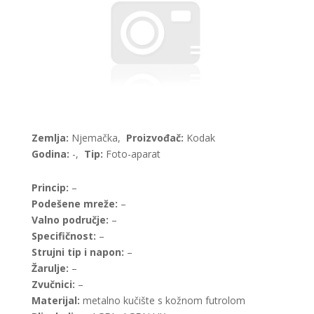
Zemlja:
Njemačka,
Proizvođač:
Kodak
Godina:
-,
Tip:
Foto-aparat
Princip:
–
Podešene mreže:
–
Valno područje:
–
Specifičnost:
–
Strujni tip i napon:
–
Žarulje:
–
Zvučnici:
–
Materijal:
metalno kučište s kožnom futrolom