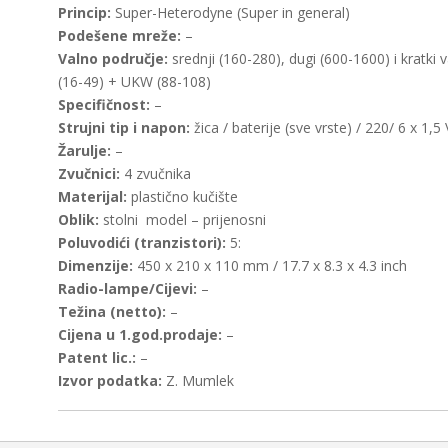
Princip:
Super-Heterodyne (Super in general)
Podešene mreže:
–
Valno područje:
srednji (160-280), dugi (600-1600) i kratki v
(16-49) + UKW (88-108)
Specifičnost:
–
Strujni tip i napon:
žica / baterije (sve vrste) / 220/ 6 x 1,5 
Žarulje:
–
Zvučnici:
4 zvučnika
Materijal:
plastično kučište
Oblik:
stolni model – prijenosni
Poluvodići (tranzistori):
5:
Dimenzije:
450 x 210 x 110 mm / 17.7 x 8.3 x 4.3 inch
Radio-lampe/Cijevi:
–
Težina (netto):
–
Cijena u 1.god.prodaje:
–
Patent lic.:
–
Izvor podatka:
Z. Mumlek