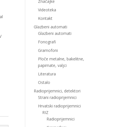
Značajke
Videoteka
al
Kontakt
Glazbeni automati
Glazbeni automati
V
Fonografi
Gramofoni
Ploče metalne, bakelitne,
papirnate, valjci
Literatura
Ostalo
Radioprijemnici, detektori
Strani radioprijemnici
Hrvatski radioprijemnici
RIZ
Radioprijemnici