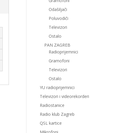
Gramofoni
Odašiljači
Poluvodiči
Televizori
Ostalo
PAN ZAGREB
Radioprijemnici
Gramofoni
Televizori
Ostalo
YU radioprijemnici
Televizori i videorekorderi
Radiostanice
Radio klub Zagreb
QSL kartice
Mikrofoni