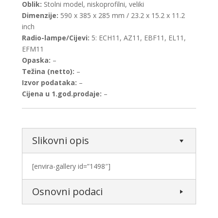
Oblik:
Stolni model, niskoprofilni, veliki
Dimenzije:
590 x 385 x 285 mm / 23.2 x 15.2 x 11.2
inch
Radio-lampe/Cijevi:
5: ECH11, AZ11, EBF11, EL11,
EFM11
Opaska:
–
Težina (netto):
–
Izvor podataka:
–
Cijena u 1.god.prodaje:
–
Slikovni opis
[envira-gallery id=”1498″]
Osnovni podaci