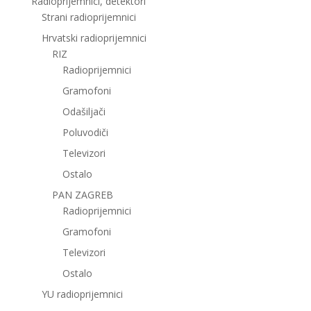
Radioprijemnici, detektori
Strani radioprijemnici
Hrvatski radioprijemnici
RIZ
Radioprijemnici
Gramofoni
Odašiljači
Poluvodiči
Televizori
Ostalo
PAN ZAGREB
Radioprijemnici
Gramofoni
Televizori
Ostalo
YU radioprijemnici