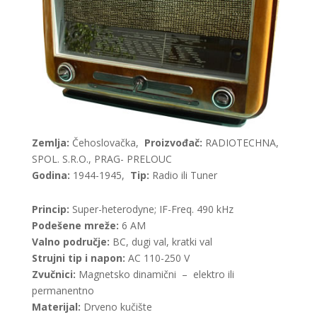
Zemlja:
Čehoslovačka,
Proizvođač:
RADIOTECHNA,
SPOL. S.R.O., PRAG- PRELOUC
Godina:
1944-1945,
Tip:
Radio ili Tuner
Princip:
Super-heterodyne; IF-Freq. 490 kHz
Podešene mreže:
6 AM
Valno područje:
BC, dugi val, kratki val
Strujni tip i napon:
AC 110-250 V
Zvučnici:
Magnetsko dinamični – elektro ili
permanentno
Materijal:
Drveno kučište