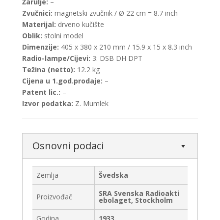
Žarulje:
–
Zvučnici:
magnetski zvučnik / Ø 22 cm = 8.7 inch
Materijal:
drveno kučište
Oblik:
stolni model
Dimenzije:
405 x 380 x 210 mm / 15.9 x 15 x 8.3 inch
Radio-lampe/Cijevi:
3: DSB DH DPT
Težina (netto):
12.2 kg
Cijena u 1.god.prodaje:
–
Patent lic.:
–
Izvor podatka:
Z. Mumlek
Osnovni podaci
Zemlja
Švedska
SRA Svenska Radioakti
Proizvođač
ebolaget, Stockholm
Godina
1933.