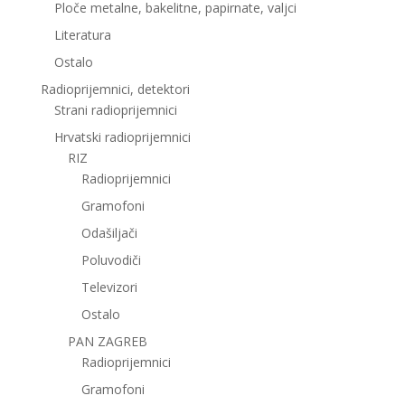
Ploče metalne, bakelitne, papirnate, valjci
Literatura
Ostalo
Radioprijemnici, detektori
Strani radioprijemnici
Hrvatski radioprijemnici
RIZ
Radioprijemnici
Gramofoni
Odašiljači
Poluvodiči
Televizori
Ostalo
PAN ZAGREB
Radioprijemnici
Gramofoni