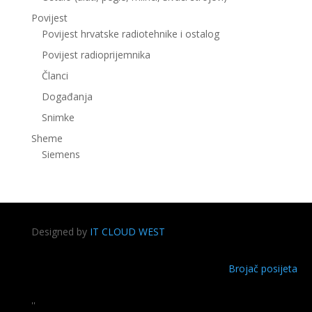
Povijest
Povijest hrvatske radiotehnike i ostalog
Povijest radioprijemnika
Članci
Događanja
Snimke
Sheme
Siemens
Designed by
IT CLOUD WEST
Brojač posijeta
''