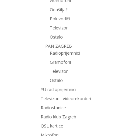
Gramofoni
Odašiljači
Poluvodiči
Televizori
Ostalo
PAN ZAGREB
Radioprijemnici
Gramofoni
Televizori
Ostalo
YU radioprijemnici
Televizori i videorekorderi
Radiostanice
Radio klub Zagreb
QSL kartice
Mikrofoni