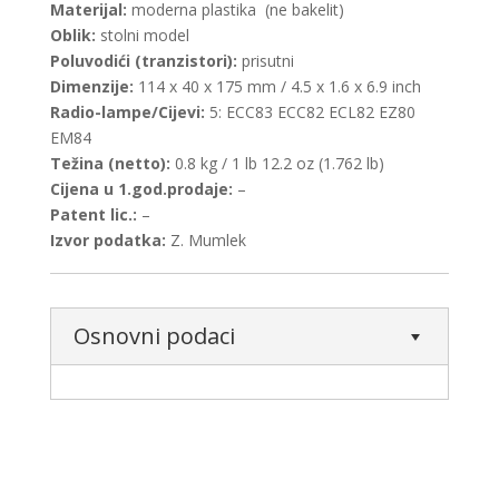
Materijal:
moderna plastika (ne bakelit)
Oblik:
stolni model
Poluvodići (tranzistori):
prisutni
Dimenzije:
114 x 40 x 175 mm / 4.5 x 1.6 x 6.9 inch
Radio-lampe/Cijevi:
5: ECC83 ECC82 ECL82 EZ80
EM84
Težina (netto):
0.8 kg / 1 lb 12.2 oz (1.762 lb)
Cijena u 1.god.prodaje:
–
Patent lic.:
–
Izvor podatka:
Z. Mumlek
Osnovni podaci