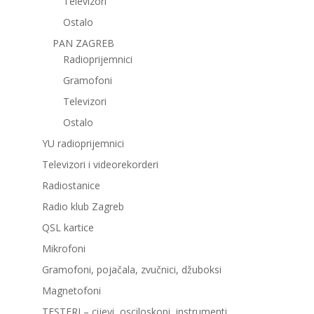
Televizori
Ostalo
PAN ZAGREB
Radioprijemnici
Gramofoni
Televizori
Ostalo
YU radioprijemnici
Televizori i videorekorderi
Radiostanice
Radio klub Zagreb
QSL kartice
Mikrofoni
Gramofoni, pojačala, zvučnici, džuboksi
Magnetofoni
TESTERI – cijevi, osciloskopi, instrumenti