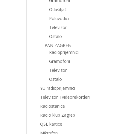
Gramofoni
Odašiljači
Poluvodiči
Televizori
Ostalo
PAN ZAGREB
Radioprijemnici
Gramofoni
Televizori
Ostalo
YU radioprijemnici
Televizori i videorekorderi
Radiostanice
Radio klub Zagreb
QSL kartice
Mikrofoni