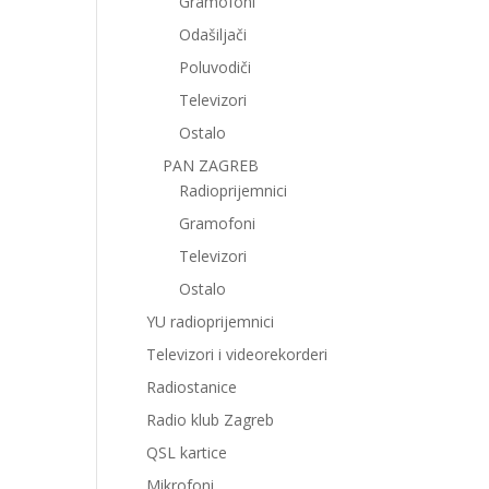
Gramofoni
Odašiljači
Poluvodiči
Televizori
Ostalo
PAN ZAGREB
Radioprijemnici
Gramofoni
Televizori
Ostalo
YU radioprijemnici
Televizori i videorekorderi
Radiostanice
Radio klub Zagreb
QSL kartice
Mikrofoni