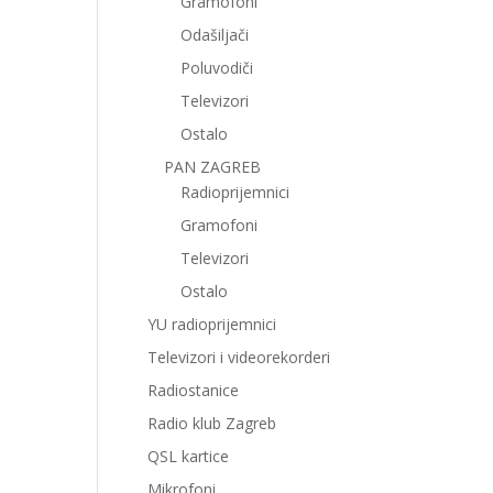
Gramofoni
Odašiljači
Poluvodiči
Televizori
Ostalo
PAN ZAGREB
Radioprijemnici
Gramofoni
Televizori
Ostalo
YU radioprijemnici
Televizori i videorekorderi
Radiostanice
Radio klub Zagreb
QSL kartice
Mikrofoni