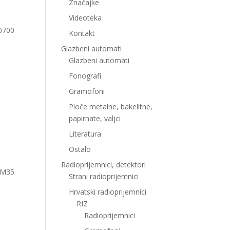
Značajke
Videoteka
10700
Kontakt
Glazbeni automati
Glazbeni automati
Fonografi
Gramofoni
Ploče metalne, bakelitne,
papirnate, valjci
Literatura
Ostalo
Radioprijemnici, detektori
EM35
Strani radioprijemnici
Hrvatski radioprijemnici
RIZ
Radioprijemnici