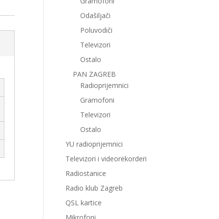
Gramofoni
Odašiljači
Poluvodiči
Televizori
Ostalo
PAN ZAGREB
Radioprijemnici
Gramofoni
Televizori
Ostalo
YU radioprijemnici
Televizori i videorekorderi
Radiostanice
Radio klub Zagreb
QSL kartice
Mikrofoni