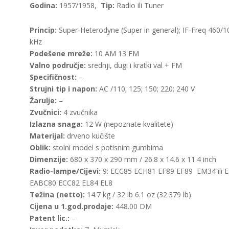
Godina:
1957/1958,
Tip:
Radio ili Tuner
Princip:
Super-Heterodyne (Super in general); IF-Freq 460/
kHz
Podešene mreže:
10 AM 13 FM
Valno područje:
srednji, dugi i kratki val + FM
Specifičnost:
–
Strujni tip i napon:
AC /110; 125; 150; 220; 240 V
Žarulje:
–
Zvučnici:
4 zvučnika
Izlazna snaga:
12 W (nepoznate kvalitete)
Materijal:
drveno kučište
Oblik:
stolni model s potisnim gumbima
Dimenzije:
680 x 370 x 290 mm / 26.8 x 14.6 x 11.4 inch
Radio-lampe/Cijevi:
9: ECC85 ECH81 EF89 EF89 EM34 ili 
EABC80 ECC82 EL84 EL8
Težina (netto):
14.7 kg / 32 lb 6.1 oz (32.379 lb)
Cijena u 1.god.prodaje:
448.00 DM
Patent lic.:
–