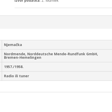
Izvor podatka:
Z. Mumlek
Njemačka
Nordmende, Norddeutsche Mende-Rundfunk GmbH,
Bremen-Hemelingen
1957./1958.
Radio ili tuner