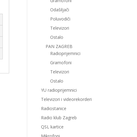
Gramofoni
Odašiljači
Poluvodiči
Televizori
Ostalo
PAN ZAGREB
Radioprijemnici
Gramofoni
Televizori
Ostalo
YU radioprijemnici
Televizori i videorekorderi
Radiostanice
Radio klub Zagreb
QSL kartice
Mikrofoni