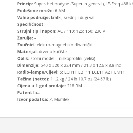
Princip:
Super-Heterodyne (Super in general), IF-Freq 468 k
Podešene mreže:
6 AM
Valno područje:
kratki, srednji i dugi val
Specifičnost:
–
Strujni tip i napon:
AC / 110; 125; 150; 230 V
Žarulje:
–
Zvučnici:
elektro-magnetsko dinamički
Materijal:
drveno kučište
Oblik:
stolni model – niskoprofilni (veliki)
Dimenzije:
540 x 320 x 224 mm / 21.3 x 12.6 x 8.8 inc
Radio-lampe/Cijevi:
5: ECH11 EBF11 ECL11 AZ1 EM11
Težina (netto):
11.2 kg / 24 lb 10.7 oz (24.67 lb)
Cijena u 1.god.prodaje:
218 RM
Patent lic.:
–
Izvor podatka:
Z. Mumlek