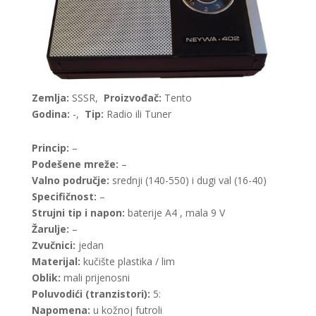
Zemlja:
SSSR,
Proizvođač:
Tento
Godina:
-,
Tip:
Radio ili Tuner
Princip:
–
Podešene mreže:
–
Valno područje:
srednji (140-550) i dugi val (16-40)
Specifičnost:
–
Strujni tip i napon:
baterije A4 , mala 9 V
Žarulje:
–
Zvučnici:
jedan
Materijal:
kučište plastika / lim
Oblik:
mali prijenosni
Poluvodići (tranzistori):
5:
Napomena:
u kožnoj futroli