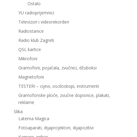
Ostalo
YU radioprijemnici
Televizori i videorekorderi
Radiostanice
Radio klub Zagreb
QSL kartice
Mikrofoni
Gramofoni, pojačala, zvučnici, džuboksi
Magnetofoni
TESTERI – cijevi, osciloskopi, instrumenti
Gramofonske ploče, zvučne dopisnice, plakati,
reklame
Slika
Laterna Magica
Fotoaparati, dijaprojektori, dijapozitivi
Kamere, pribor