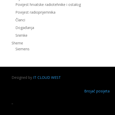
Povijest hrvatske radiotehnike i ostalog
Povijest radioprijemnika
Članci
Događanja
Snimke
Sheme
Siemens
Designed by
IT CLOUD WEST
Brojač posijeta
''