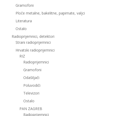
Gramofoni
Ploče metalne, bakelitne, papirnate, valjci
Literatura
Ostalo
Radioprijemnici, detektori
Strani radioprijemnici
Hrvatski radioprijemnici
RIZ
Radioprijemnici
Gramofoni
Odašiljači
Poluvodiči
Televizori
Ostalo
PAN ZAGREB
Radioprijemnici