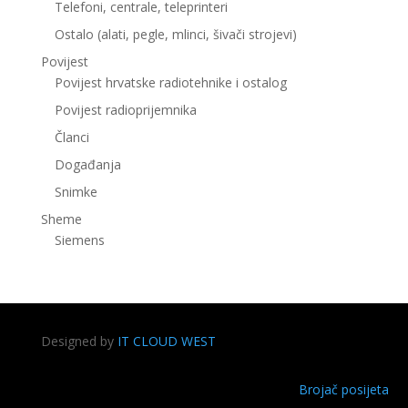
Telefoni, centrale, teleprinteri
Ostalo (alati, pegle, mlinci, šivači strojevi)
Povijest
Povijest hrvatske radiotehnike i ostalog
Povijest radioprijemnika
Članci
Događanja
Snimke
Sheme
Siemens
Designed by
IT CLOUD WEST
Brojač posijeta