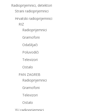
Radioprijemnici, detektori
Strani radioprijemnici
Hrvatski radioprijemnici
RIZ
Radioprijemnici
Gramofoni
Odašiljači
Poluvodiči
Televizori
Ostalo
PAN ZAGREB
Radioprijemnici
Gramofoni
Televizori
Ostalo
YU radioprijemnici