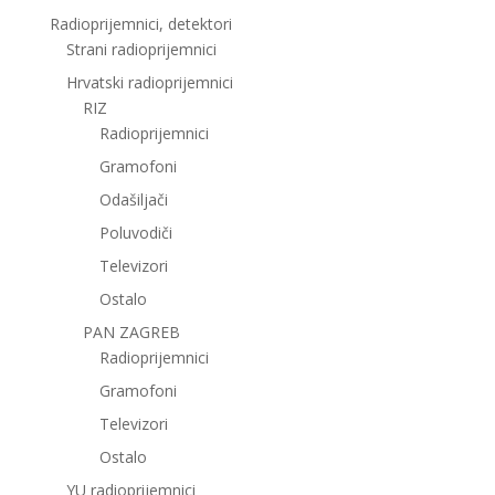
Radioprijemnici, detektori
Strani radioprijemnici
Hrvatski radioprijemnici
RIZ
Radioprijemnici
Gramofoni
Odašiljači
Poluvodiči
Televizori
Ostalo
PAN ZAGREB
Radioprijemnici
Gramofoni
Televizori
Ostalo
YU radioprijemnici