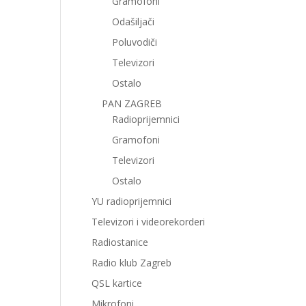
Gramofoni
Odašiljači
Poluvodiči
Televizori
Ostalo
PAN ZAGREB
Radioprijemnici
Gramofoni
Televizori
Ostalo
YU radioprijemnici
Televizori i videorekorderi
Radiostanice
Radio klub Zagreb
QSL kartice
Mikrofoni