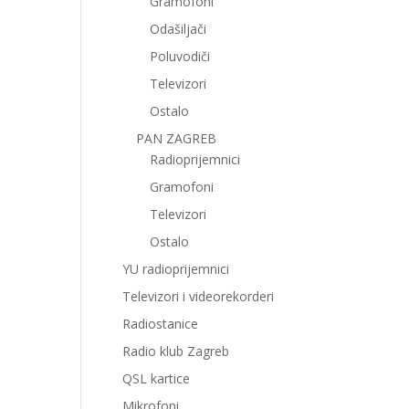
Gramofoni
Odašiljači
Poluvodiči
Televizori
Ostalo
PAN ZAGREB
Radioprijemnici
Gramofoni
Televizori
Ostalo
YU radioprijemnici
Televizori i videorekorderi
Radiostanice
Radio klub Zagreb
QSL kartice
Mikrofoni