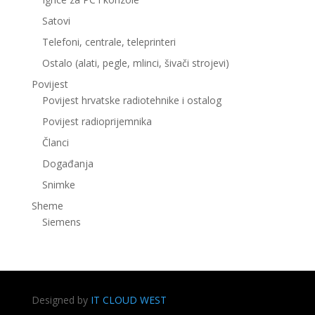
Satovi
Telefoni, centrale, teleprinteri
Ostalo (alati, pegle, mlinci, šivači strojevi)
Povijest
Povijest hrvatske radiotehnike i ostalog
Povijest radioprijemnika
Članci
Događanja
Snimke
Sheme
Siemens
Designed by
IT CLOUD WEST