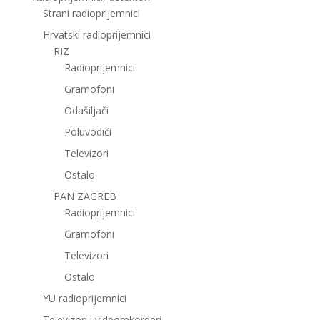
Strani radioprijemnici
Hrvatski radioprijemnici
RIZ
Radioprijemnici
Gramofoni
Odašiljači
Poluvodiči
Televizori
Ostalo
PAN ZAGREB
Radioprijemnici
Gramofoni
Televizori
Ostalo
YU radioprijemnici
Televizori i videorekorderi