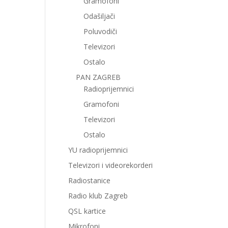
Gramofoni
Odašiljači
Poluvodiči
Televizori
Ostalo
PAN ZAGREB
Radioprijemnici
Gramofoni
Televizori
Ostalo
YU radioprijemnici
Televizori i videorekorderi
Radiostanice
Radio klub Zagreb
QSL kartice
Mikrofoni