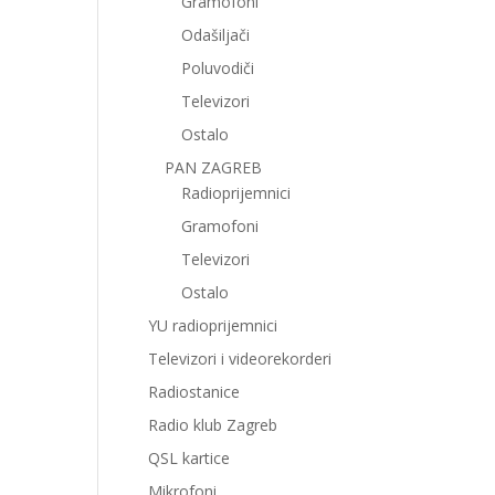
Gramofoni
Odašiljači
Poluvodiči
Televizori
Ostalo
PAN ZAGREB
Radioprijemnici
Gramofoni
Televizori
Ostalo
YU radioprijemnici
Televizori i videorekorderi
Radiostanice
Radio klub Zagreb
QSL kartice
Mikrofoni