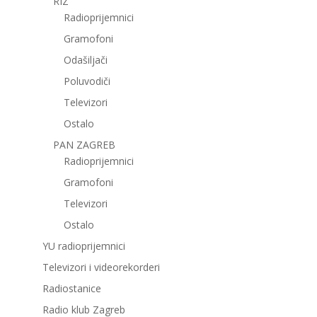
RIZ
Radioprijemnici
Gramofoni
Odašiljači
Poluvodiči
Televizori
Ostalo
PAN ZAGREB
Radioprijemnici
Gramofoni
Televizori
Ostalo
YU radioprijemnici
Televizori i videorekorderi
Radiostanice
Radio klub Zagreb