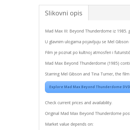
Slikovni opis
Mad Max III: Beyond Thunderdome iz 1985. god
U glavnim ulogama pojavljuju se
Mel Gibson
Film je poznat po kultnoj atmosferi i futuristi
Mad Max Beyond Thunderdome (1985) continue
Starring
Mel Gibson
and
Tina Turner
, the fil
Explore Mad Max Beyond Thunderdome DVD 
Check current prices and availability.
Original Mad Max Beyond Thunderdome posters 
Market value depends on: