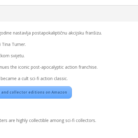
ine nastavlja postapokaliptičnu akcijsku franšizu.
i
Tina Turner
.
čkom svijetu.
s the iconic post-apocalyptic action franchise.
m became a cult sci-fi action classic.
and collector editions on Amazon
are highly collectible among sci-fi collectors.