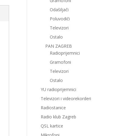
Gramofoni
Odašiljači
Poluvodiči
Televizori
Ostalo
PAN ZAGREB
Radioprijemnici
Gramofoni
Televizori
Ostalo
YU radioprijemnici
Televizori i videorekorderi
Radiostanice
Radio klub Zagreb
QSL kartice
Mikrofoni