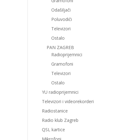
Gramofoni
Odašiljači
Poluvodiči
Televizori
Ostalo
PAN ZAGREB
Radioprijemnici
Gramofoni
Televizori
Ostalo
YU radioprijemnici
Televizori i videorekorderi
Radiostanice
Radio klub Zagreb
QSL kartice
Mikrofoni