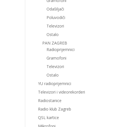
Gramofoni
Odašiljači
Poluvodiči
Televizori
Ostalo
PAN ZAGREB
Radioprijemnici
Gramofoni
Televizori
Ostalo
YU radioprijemnici
Televizori i videorekorderi
Radiostanice
Radio klub Zagreb
QSL kartice
Mikrofoni