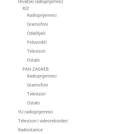
Hrvatski radioprijemnici
RIZ
Radioprijemnici
Gramofoni
Odašiljači
Poluvodiči
Televizori
Ostalo
PAN ZAGREB
Radioprijemnici
Gramofoni
Televizori
Ostalo
YU radioprijemnici
Televizori i videorekorderi
Radiostanice