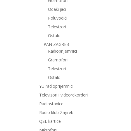
Gramofoni
Odašiljači
Poluvodiči
Televizori
Ostalo
PAN ZAGREB
Radioprijemnici
Gramofoni
Televizori
Ostalo
YU radioprijemnici
Televizori i videorekorderi
Radiostanice
Radio klub Zagreb
QSL kartice
Mikrofoni