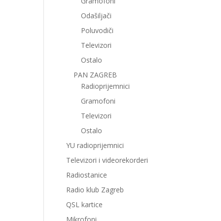
Gramofoni
Odašiljači
Poluvodiči
Televizori
Ostalo
PAN ZAGREB
Radioprijemnici
Gramofoni
Televizori
Ostalo
YU radioprijemnici
Televizori i videorekorderi
Radiostanice
Radio klub Zagreb
QSL kartice
Mikrofoni