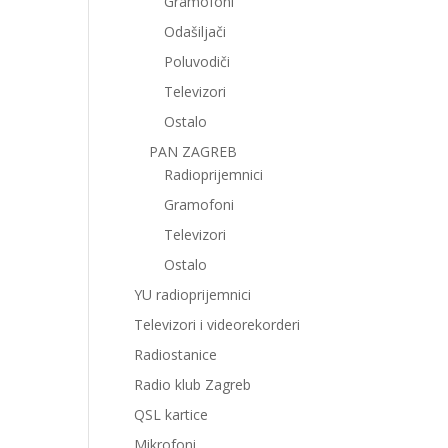
Gramofoni
Odašiljači
Poluvodiči
Televizori
Ostalo
PAN ZAGREB
Radioprijemnici
Gramofoni
Televizori
Ostalo
YU radioprijemnici
Televizori i videorekorderi
Radiostanice
Radio klub Zagreb
QSL kartice
Mikrofoni