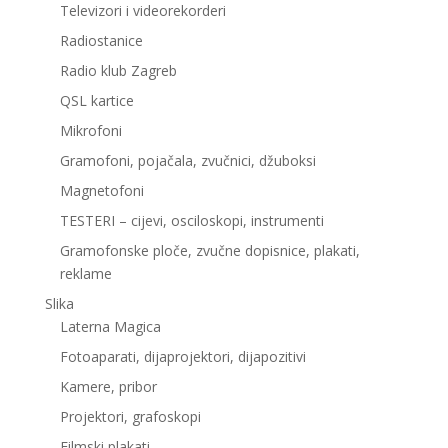
Televizori i videorekorderi
Radiostanice
Radio klub Zagreb
QSL kartice
Mikrofoni
Gramofoni, pojačala, zvučnici, džuboksi
Magnetofoni
TESTERI – cijevi, osciloskopi, instrumenti
Gramofonske ploče, zvučne dopisnice, plakati,
reklame
Slika
Laterna Magica
Fotoaparati, dijaprojektori, dijapozitivi
Kamere, pribor
Projektori, grafoskopi
Filmski plakati