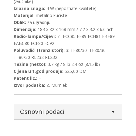
(zvučnike)
Izlazna snaga:
4 W (nepoznate kvalitete)
Materijal:
metalno kučište
Oblik:
za ugradnju
Dimenzije:
183 x 82 x 168 mm / 7.2 x 3.2 x 6.6inch
Radio-lampe/Cijevi:
7: ECC85 EF89 ECH81 EBF89
EABC80 ECF80 EC92
Poluvodići (tranzistori):
3: TF80/30 TF80/30
TF80/30 RL232 RL232
Težina (netto):
3.7 kg / 8 lb 2.4 oz (8.15 lb)
Cijena u 1.god.prodaje:
525,00 DM
Patent lic.:
–
Izvor podatka:
Z. Mumlek
Osnovni podaci