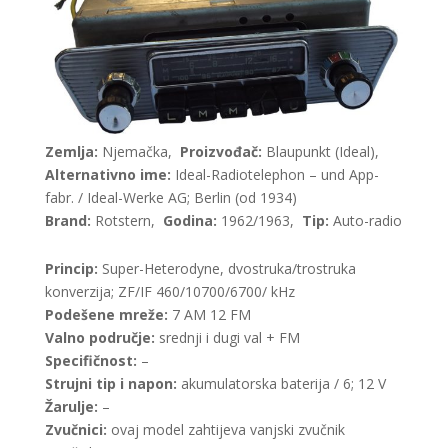
Zemlja:
Njemačka,
Proizvođač:
Blaupunkt (Ideal),
Alternativno ime:
Ideal-Radiotelephon – und App-
fabr. / Ideal-Werke AG; Berlin (od 1934)
Brand:
Rotstern,
Godina:
1962/1963,
Tip:
Auto-radio
Princip:
Super-Heterodyne, dvostruka/trostruka
konverzija; ZF/IF 460/10700/6700/ kHz
Podešene mreže:
7 AM 12 FM
Valno područje:
srednji i dugi val + FM
Specifičnost:
–
Strujni tip i napon:
akumulatorska baterija / 6; 12 V
Žarulje:
–
Zvučnici:
ovaj model zahtijeva vanjski zvučnik