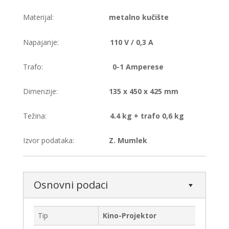
Materijal:
metalno kučište
Napajanje:
110 V / 0,3 A
Trafo:
0-1 Amperese
Dimenzije:
135 x 450 x 425 mm
Težina:
4.4 kg + trafo 0,6 kg
Izvor podataka:
Z. Mumlek
Osnovni podaci
Tip
Kino-Projektor