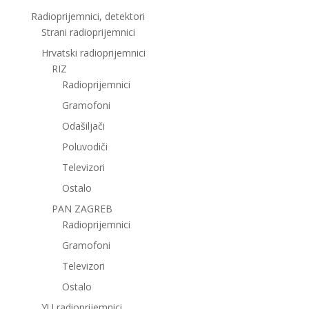
Radioprijemnici, detektori
Strani radioprijemnici
Hrvatski radioprijemnici
RIZ
Radioprijemnici
Gramofoni
Odašiljači
Poluvodiči
Televizori
Ostalo
PAN ZAGREB
Radioprijemnici
Gramofoni
Televizori
Ostalo
YU radioprijemnici