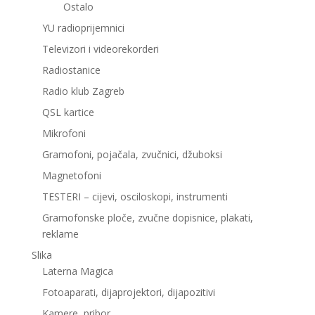
Ostalo
YU radioprijemnici
Televizori i videorekorderi
Radiostanice
Radio klub Zagreb
QSL kartice
Mikrofoni
Gramofoni, pojačala, zvučnici, džuboksi
Magnetofoni
TESTERI – cijevi, osciloskopi, instrumenti
Gramofonske ploče, zvučne dopisnice, plakati,
reklame
Slika
Laterna Magica
Fotoaparati, dijaprojektori, dijapozitivi
Kamere, pribor