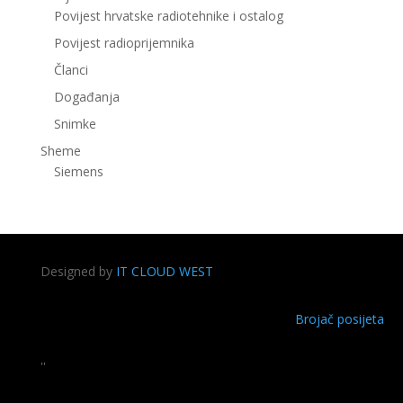
Povijest hrvatske radiotehnike i ostalog
Povijest radioprijemnika
Članci
Događanja
Snimke
Sheme
Siemens
Designed by
IT CLOUD WEST
Brojač posijeta
''