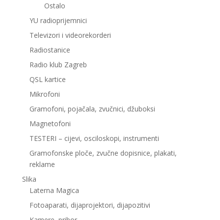
Ostalo
YU radioprijemnici
Televizori i videorekorderi
Radiostanice
Radio klub Zagreb
QSL kartice
Mikrofoni
Gramofoni, pojačala, zvučnici, džuboksi
Magnetofoni
TESTERI – cijevi, osciloskopi, instrumenti
Gramofonske ploče, zvučne dopisnice, plakati,
reklame
Slika
Laterna Magica
Fotoaparati, dijaprojektori, dijapozitivi
Kamere, pribor