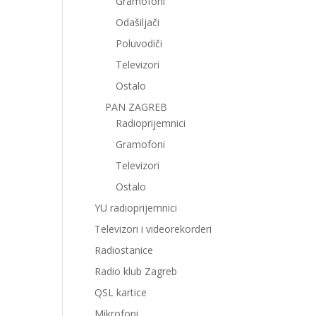
Gramofoni
Odašiljači
Poluvodiči
Televizori
Ostalo
PAN ZAGREB
Radioprijemnici
Gramofoni
Televizori
Ostalo
YU radioprijemnici
Televizori i videorekorderi
Radiostanice
Radio klub Zagreb
QSL kartice
Mikrofoni