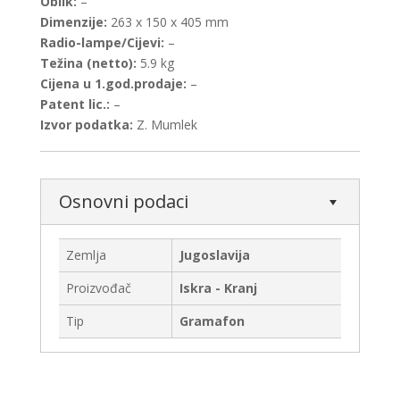
Oblik:
–
Dimenzije:
263 x 150 x 405 mm
Radio-lampe/Cijevi:
–
Težina (netto):
5.9 kg
Cijena u 1.god.prodaje:
–
Patent lic.:
–
Izvor podatka:
Z. Mumlek
Osnovni podaci
Zemlja
Jugoslavija
Proizvođač
Iskra - Kranj
Tip
Gramafon