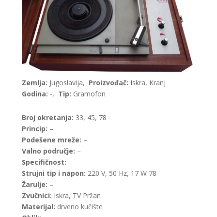
Zemlja:
Jugoslavija,
Proizvođač:
Iskra, Kranj
Godina:
-,
Tip:
Gramofon
Broj okretanja:
33, 45, 78
Princip:
–
Podešene mreže:
–
Valno područje:
–
Specifičnost:
–
Strujni tip i napon:
220 V, 50 Hz, 17 W 78
Žarulje:
–
Zvučnici:
Iskra, TV Pržan
Materijal:
drveno kučište