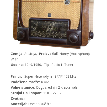
Zemlja:
Austrija,
Proizvođač:
Horny (Hornyphon);
Wien
Godina:
1949/1950,
Tip:
Radio ili Tuner
Princip:
Super-Heterodyne, ZF/IF 452 kHz
Podešene mreže:
6 AM
Valne stanice:
Dugi, srednji i 2 kratka vala
Strujni tip i napon:
110 – 220 V
Zvučnici:
–
Materijal:
Drveno kučište