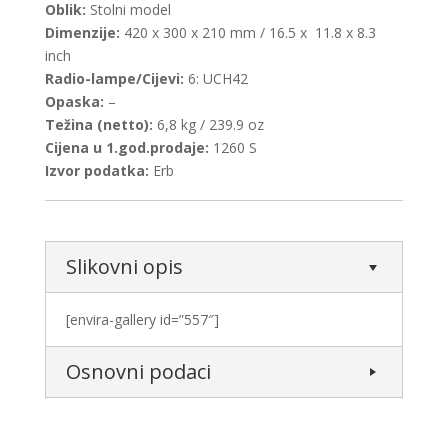
Oblik:
Stolni model
Dimenzije:
420 x 300 x 210 mm / 16.5 x 11.8 x 8.3
inch
Radio-lampe/Cijevi:
6: UCH42
Opaska:
–
Težina (netto):
6,8 kg / 239.9 oz
Cijena u 1.god.prodaje:
1260 S
Izvor podatka:
Erb
Slikovni opis
[envira-gallery id=”557″]
Osnovni podaci