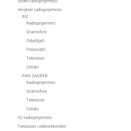
Strani radioprijemnici
Hrvatski radioprijemnici
RIZ
Radioprijemnici
Gramofoni
Odašiljači
Poluvodiči
Televizori
Ostalo
PAN ZAGREB
Radioprijemnici
Gramofoni
Televizori
Ostalo
YU radioprijemnici
Televizori i videorekorderi