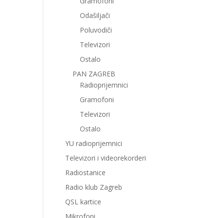
Gramofoni
Odašiljači
Poluvodiči
Televizori
Ostalo
PAN ZAGREB
Radioprijemnici
Gramofoni
Televizori
Ostalo
YU radioprijemnici
Televizori i videorekorderi
Radiostanice
Radio klub Zagreb
QSL kartice
Mikrofoni