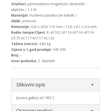
Zvučnici:
permanentno-magnetsko dinamički –
eliptičan / 1.2 W
Materijal:
moderna plastika (ne bakelit )
Oblik:
prenosni
Dimenzije:
320 x 205x 110 mm / 12.6 x 8.1 x 4.3 inch
Radio-lampe/Cijevi:
8: AF102 AF116 AF116 AF116
OC75 AC117 AC117 AC125
Težina (netto):
4,80 kg
Cijena u 1.god.prodaje:
349 DM
Broj:
–
Izvor podatka:
Z. Mumlek
Slikovni opis
[envira-gallery id=”483″]
Osnovni podaci