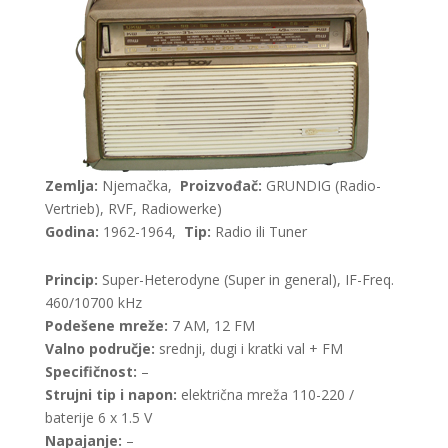
Zemlja:
Njemačka,
Proizvođač:
GRUNDIG (Radio-
Vertrieb), RVF, Radiowerke)
Godina:
1962-1964,
Tip:
Radio ili Tuner
Princip:
Super-Heterodyne (Super in general), IF-Freq.
460/10700 kHz
Podešene mreže:
7 AM, 12 FM
Valno područje:
srednji, dugi i kratki val + FM
Specifičnost:
–
Strujni tip i napon:
električna mreža 110-220 /
baterije 6 x 1.5 V
Napajanje:
–