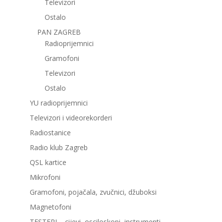
Televizori
Ostalo
PAN ZAGREB
Radioprijemnici
Gramofoni
Televizori
Ostalo
YU radioprijemnici
Televizori i videorekorderi
Radiostanice
Radio klub Zagreb
QSL kartice
Mikrofoni
Gramofoni, pojačala, zvučnici, džuboksi
Magnetofoni
TESTERI – cijevi, osciloskopi, instrumenti