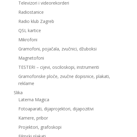
Televizori i videorekorderi
Radiostanice
Radio klub Zagreb
QSL kartice
Mikrofoni
Gramofoni, pojačala, zvučnici, džuboksi
Magnetofoni
TESTERI – cijevi, osciloskopi, instrumenti
Gramofonske ploče, zvučne dopisnice, plakati,
reklame
Slika
Laterna Magica
Fotoaparati, dijaprojektori, dijapozitivi
Kamere, pribor
Projektori, grafoskopi
Filmski plakati