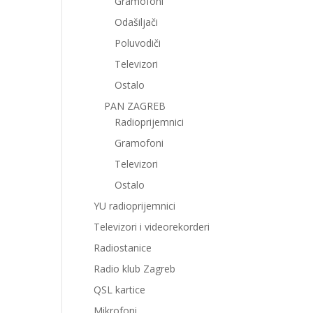
Gramofoni
Odašiljači
Poluvodiči
Televizori
Ostalo
PAN ZAGREB
Radioprijemnici
Gramofoni
Televizori
Ostalo
YU radioprijemnici
Televizori i videorekorderi
Radiostanice
Radio klub Zagreb
QSL kartice
Mikrofoni