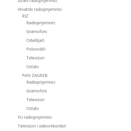
Strani radioprijemnici
Hrvatski radioprijemnici
RIZ
Radioprijemnici
Gramofoni
Odašiljači
Poluvodiči
Televizori
Ostalo
PAN ZAGREB
Radioprijemnici
Gramofoni
Televizori
Ostalo
YU radioprijemnici
Televizori i videorekorderi