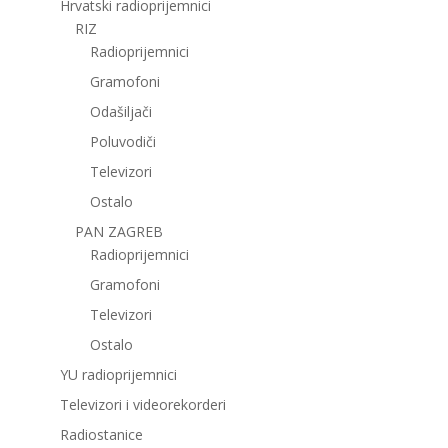
Hrvatski radioprijemnici
RIZ
Radioprijemnici
Gramofoni
Odašiljači
Poluvodiči
Televizori
Ostalo
PAN ZAGREB
Radioprijemnici
Gramofoni
Televizori
Ostalo
YU radioprijemnici
Televizori i videorekorderi
Radiostanice