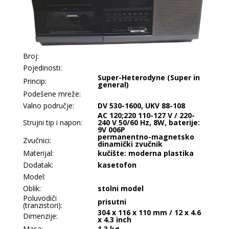
Broj:
Pojedinosti:
Super-Heterodyne (Super in
Princip:
general)
Podešene mreže:
Valno područje:
DV 530-1600, UKV 88-108
AC 120;220 110-127 V / 220-
Strujni tip i napon:
240 V 50/60 Hz, 8W, baterije:
9V 006P
permanentno-magnetsko
Zvučnici:
dinamički zvučnik
Materijal:
kučište: moderna plastika
Dodatak:
kasetofon
Model:
Oblik:
stolni model
Poluvodiči
prisutni
(tranzistori):
304 x 116 x 110 mm / 12 x 4.6
Dimenzije:
x 4.3 inch
Masa:
1.3 kg