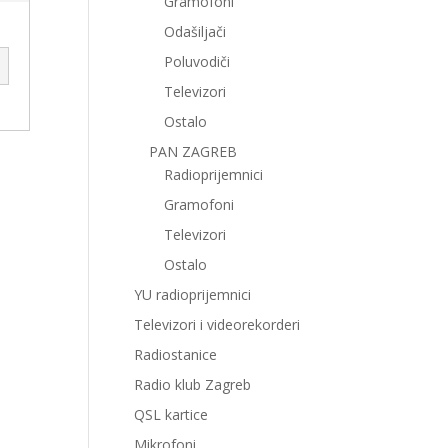
Gramofoni
Odašiljači
Poluvodiči
Televizori
Ostalo
PAN ZAGREB
Radioprijemnici
Gramofoni
Televizori
Ostalo
YU radioprijemnici
Televizori i videorekorderi
Radiostanice
Radio klub Zagreb
QSL kartice
Mikrofoni